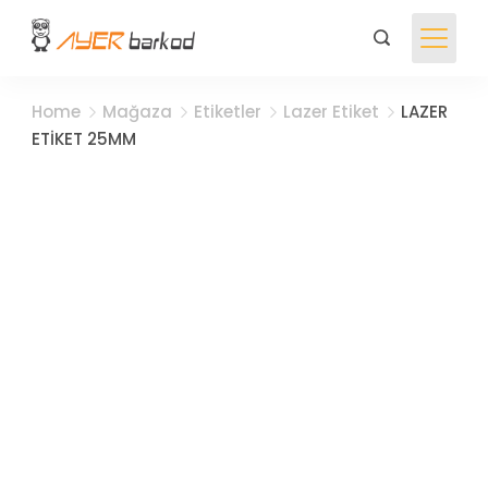
Skip
to
Ayer
content
Barkod
Home
Mağaza
Etiketler
Lazer Etiket
LAZER
ETİKET 25MM